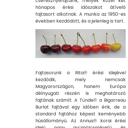
cseresznyefajtáink, melyek közel két
hónapos érési időszakot átívelő
fajtasort alkotnak. A munka az 1950-es
években kezdődött, és a jelenleg is tart.
Fajtasorunk a Rita℗ érési idejével
kezdődik, mely nemcsak
Magyarországon, hanem Európa
délnyugati részén is meghatározó
fajtának számít. A Tünde℗ a Bigarreau
Burlat fajtával egy időben érik, de a
standard fajtához képest keményebb
húsállományú. Az Annus℗ korai érési
idejű, nagy gyümölcsméretű, és