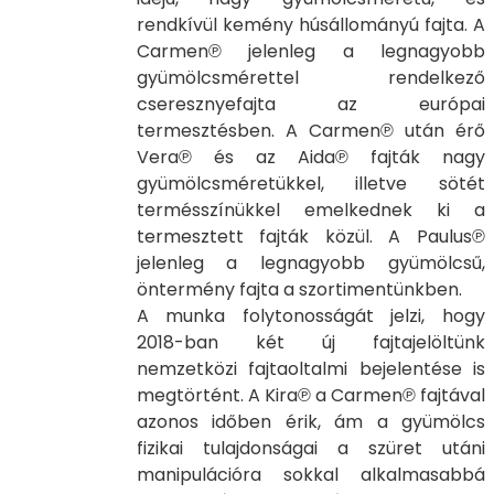
rendkívül kemény húsállományú fajta. A
Carmen℗ jelenleg a legnagyobb
gyümölcsmérettel rendelkező
cseresznyefajta az európai
termesztésben. A Carmen℗ után érő
Vera℗ és az Aida℗ fajták nagy
gyümölcsméretükkel, illetve sötét
termésszínükkel emelkednek ki a
termesztett fajták közül. A Paulus℗
jelenleg a legnagyobb gyümölcsű,
öntermény fajta a szortimentünkben.
A munka folytonosságát jelzi, hogy
2018-ban két új fajtajelöltünk
nemzetközi fajtaoltalmi bejelentése is
megtörtént. A Kira℗ a Carmen℗ fajtával
azonos időben érik, ám a gyümölcs
fizikai tulajdonságai a szüret utáni
manipulációra sokkal alkalmasabbá