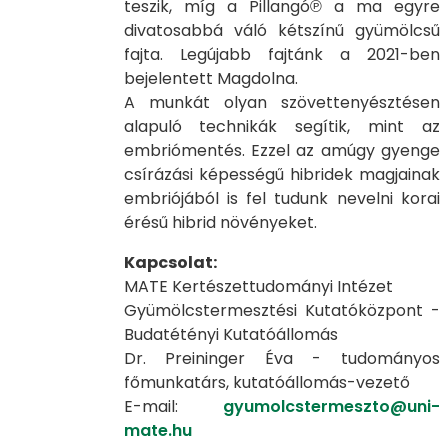
teszik, míg a Pillangó℗ a ma egyre
divatosabbá váló kétszínű gyümölcsű
fajta. Legújabb fajtánk a 2021-ben
bejelentett Magdolna.
A munkát olyan szövettenyésztésen
alapuló technikák segítik, mint az
embriómentés. Ezzel az amúgy gyenge
csírázási képességű hibridek magjainak
embriójából is fel tudunk nevelni korai
érésű hibrid növényeket.
Kapcsolat:
MATE Kertészettudományi Intézet
Gyümölcstermesztési Kutatóközpont -
Budatétényi Kutatóállomás
Dr. Preininger Éva - tudományos
főmunkatárs, kutatóállomás-vezető
E-mail:
gyumolcstermeszto@uni-
mate.hu