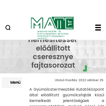
Kutatóközpontok
Ugrás a fő tartalomhoz
Szolgáltatások
Cseresznye fajtasoroz
Keresztezéses
MAGYAR AGRÁR- ÉS
ÉLETTUDOMÁNYI EGYETEM
KERTÉSZETTUDOMÁNYI
nemesítéssel
INTÉZET
előállított
cseresznye
fajtasorozat
Utolsó frissítés: 2022 október 25.
Menü
A Gyümölcstermesztési Kutatóközpont
által előállított gyümölcsfajták közül
kiemelkedő jelentőségűek a