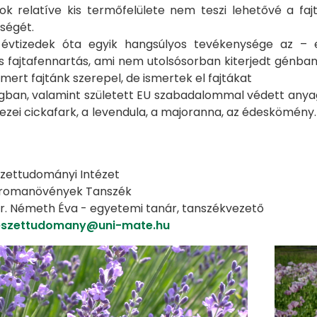
ok relatíve kis termőfelülete nem teszi lehetővé a fajt
ségét.
évtizedek óta egyik hangsúlyos tevékenysége az – e
 fajtafennartás, ami nem utolsósorban kiterjedt génbanki 
smert fajtánk szerepel, de ismertek el fajtákat
an, valamint született EU szabadalommal védett anyag i
mezei cickafark, a levendula, a majoranna, az édeskömén
zettudományi Intézet
Aromanövények Tanszék
r. Németh Éva - egyetemi tanár, tanszékvezető
eszettudomany@uni-mate.hu