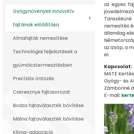
az egyes faj
Gyógynövények innovatív
jövedelmező
Tanszékünk 
fajtáinak előállítása
nemesítés és
államilag eli
Almafajták nemesítése
Németországb
az izsóp, a 
Technológiai feljelsztések a
el.
gyümölcstermesztésben
Kapcsolat:
MATE Kertés
Precíziós öntözés
Gyógy- és 
Zámboriné d
Cseresznye fajtasorozat
E-mail:
kert
Bodza fajtaválaszték bővítése
Málna fajtaválaszték bővítése
Klíma-adaptáció