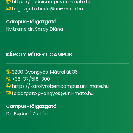
https://budaicampus.uni-mate.hu
foigazgato.buda@uni-mate.hu
Campus-főigazgató
Nyitrainé dr. Sárdy Diána
KÁROLY RÓBERT CAMPUS
3200 Gyöngyös, Mátrai út 36.
+36-37/518-300
https://karolyrobertcampus.uni-mate.hu
foigazgato.gyongyos@uni-mate.hu
Campus-főigazgató
Dr. Bujdosó Zoltán