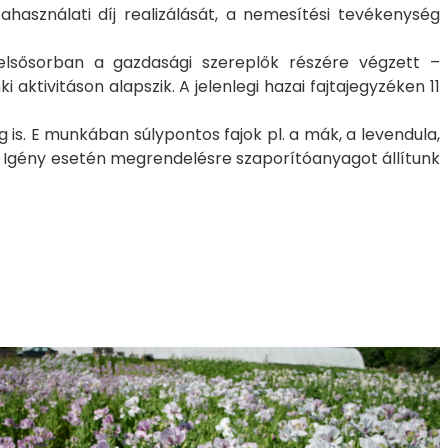
ahasználati díj realizálását, a nemesítési tevékenység
lsősorban a gazdasági szereplők részére végzett –
aktivitáson alapszik. A jelenlegi hazai fajtajegyzéken 11
s. E munkában súlypontos fajok pl. a mák, a levendula,
y. Igény esetén megrendelésre szaporítóanyagot állítunk