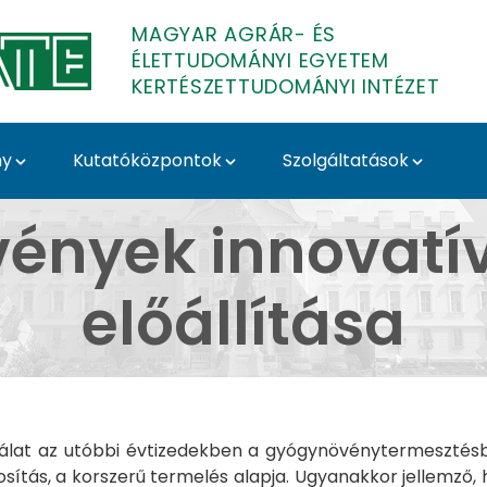
MAGYAR AGRÁR- ÉS
ÉLETTUDOMÁNYI EGYETEM
KERTÉSZETTUDOMÁNYI INTÉZET
ny
Kutatóközpontok
Szolgáltatások
ív fajtáinak előállít
nyek innovatív
előállítása
álat az utóbbi évtizedekben a gyógynövénytermesztésben
sítás, a korszerű termelés alapja. Ugyanakkor jellemző