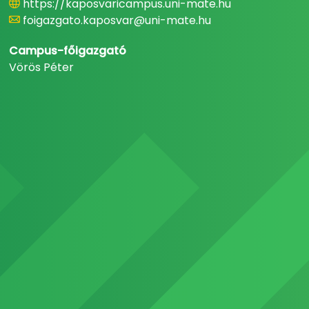
https://kaposvaricampus.uni-mate.hu
foigazgato.kaposvar@uni-mate.hu
Campus-főigazgató
Vörös Péter