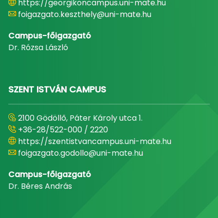
https://georgikoncampus.uni-mate.hu
foigazgato.keszthely@uni-mate.hu
Campus-főigazgató
Dr. Rózsa László
SZENT ISTVÁN CAMPUS
2100 Gödöllő, Páter Károly utca 1.
+36-28/522-000 / 2220
https://szentistvancampus.uni-mate.hu
foigazgato.godollo@uni-mate.hu
Campus-főigazgató
Dr. Béres András