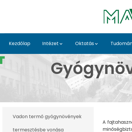
Ugrás a fő tartalomhoz
Kezdőlap
Intézet
Oktatás
Tudomá
Gyógynövények innovat
Gyógynövé
Vadon termő gyógynövények
A fajtahaszn
minőségbizto
termesztésbe vonása