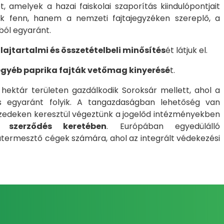
 amelyek a hazai faiskolai szaporítás kiindulópontjait
unk fenn, hanem a nemzeti fajtajegyzéken szereplő, a
ból egyaránt.
ajtartalmi és összetételbeli minősítés
ét látjuk el.
 egyéb paprika fajták vetőmag kinyerésé
t.
 hektár területen gazdálkodik Soroksár mellett, ahol a
és egyaránt folyik. A tangazdaságban lehetőség van
tizedeken keresztül végeztünk a jogelőd intézményekben
i szerződés keretében
. Európában egyedülálló
termesztő cégek számára, ahol az integrált védekezési