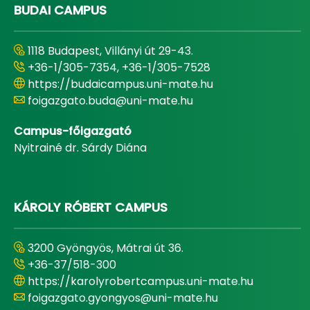
BUDAI CAMPUS
1118 Budapest, Villányi út 29-43.
+36-1/305-7354, +36-1/305-7528
https://budaicampus.uni-mate.hu
foigazgato.buda@uni-mate.hu
Campus-főigazgató
Nyitrainé dr. Sárdy Diána
KÁROLY RÓBERT CAMPUS
3200 Gyöngyös, Mátrai út 36.
+36-37/518-300
https://karolyrobertcampus.uni-mate.hu
foigazgato.gyongyos@uni-mate.hu