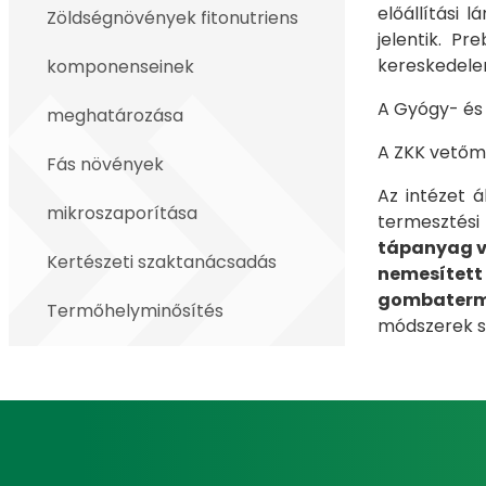
előállítási 
Zöldségnövények fitonutriens
jelentik. P
kereskedele
komponenseinek
A Gyógy- é
meghatározása
A ZKK vetőm
Fás növények
Az intézet á
mikroszaporítása
termesztési
tápanyag v
Kertészeti szaktanácsadás
nemesítet
gombaterme
Termőhelyminősítés
módszerek sz