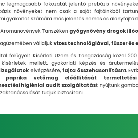
lánc legmagasabb fokozatát jelentő prebázis növényeket,
rebázis növényeket nem csak a saját fajtáinkból tart
mi gyakorlat számára más jelentős nemes és alanyfajták
s Aromanövények Tanszéken
gyógynövény drogok illóol
agüzemében vállaljuk
vizes technológiával, fűszer és
ltal felügyelt Kísérleti Üzem és Tangazdaság közel 200
 kísérletek mellett, gyakorlati képzés és árutermel
izsgálatok
elvégzésére,
fajta összehasonlítás
ra. Év
t paprika vetőmag előállítását termeltetés
sztési higiéniai audit szolgáltatás
t nyújtunk gomba
aktanácsolását tudjuk biztosítani.