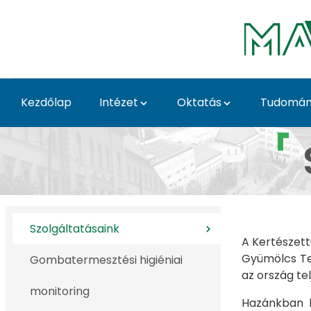
Ugrás a fő tartalomhoz
Kezdőlap
Intézet
Oktatás
Tudomá
Szolgáltatásaink - Ke
Szolgáltatásaink
A Kertészet
Gyümölcs Te
Gombatermesztési higiéniai
az ország te
monitoring
Hazánkban k