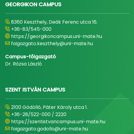
GEORGIKON CAMPUS
8360 Keszthely, Deák Ferenc utca 16.
+36-83/545-000
https://georgikoncampus.uni-mate.hu
foigazgato.keszthely@uni-mate.hu
Campus-főigazgató
Dr. Rózsa László
SZENT ISTVÁN CAMPUS
2100 Gödöllő, Páter Károly utca 1.
+36-28/522-000 / 2220
https://szentistvancampus.uni-mate.hu
foigazgato.godollo@uni-mate.hu