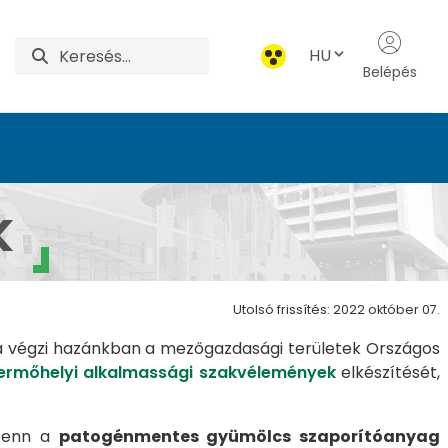
HU
Belépés
zet
k
Utolsó frissítés: 2022 október 07.
a végzi hazánkban a mezőgazdasági területek Országos
ermőhelyi alkalmassági szakvélemények
elkészítését,
 fenn a
patogénmentes gyümölcs szaporítóanyag