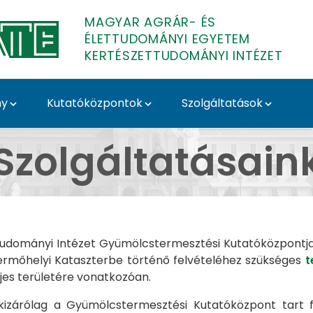
MAGYAR AGRÁR- ÉS
ÉLETTUDOMÁNYI EGYETEM
KERTÉSZETTUDOMÁNYI INTÉZET
ny
Kutatóközpontok
Szolgáltatások
rtészettudományi Inté
Szolgáltatásain
tudományi Intézet Gyümölcstermesztési Kutatóközpontj
rmőhelyi Kataszterbe történő felvételéhez szükséges
t
ljes területére vonatkozóan.
izárólag a Gyümölcstermesztési Kutatóközpont tart