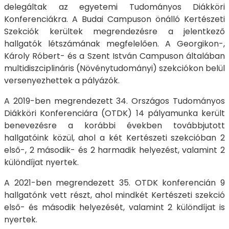
delegáltak az egyetemi Tudományos Diákköri
Konferenciákra. A Budai Campuson önálló Kertészeti
Szekciók kerültek megrendezésre a jelentkező
hallgatók létszámának megfelelően. A Georgikon-,
Károly Róbert- és a Szent István Campuson általában
multidiszciplináris (Növénytudományi) szekciókon belül
versenyezhettek a pályázók.
A 2019-ben megrendezett 34. Országos Tudományos
Diákköri Konferenciára (OTDK) 14 pályamunka került
benevezésre a korábbi években továbbjutott
hallgatóink közül, ahol a két Kertészeti szekcióban 2
első-, 2 második- és 2 harmadik helyezést, valamint 2
különdíjat nyertek.
A 2021-ben megrendezett 35. OTDK konferencián 9
hallgatónk vett részt, ahol mindkét Kertészeti szekció
első- és második helyezését, valamint 2 különdíjat is
nyertek.