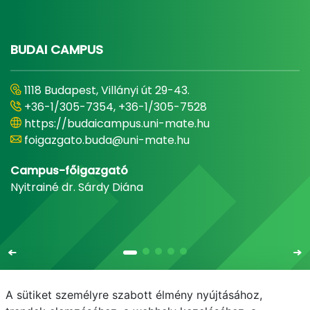
BUDAI CAMPUS
1118 Budapest, Villányi út 29-43.
+36-1/305-7354, +36-1/305-7528
https://budaicampus.uni-mate.hu
foigazgato.buda@uni-mate.hu
Campus-főigazgató
Nyitrainé dr. Sárdy Diána
A sütiket személyre szabott élmény nyújtásához,