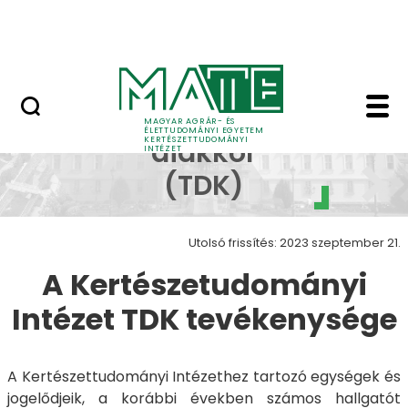
Kutatóközpontok
Ugrás a fő tartalomhoz
Szolgáltatások
Tudományos diákkör (
Tudományos
MAGYAR AGRÁR- ÉS
ÉLETTUDOMÁNYI EGYETEM
KERTÉSZETTUDOMÁNYI
diákkör
INTÉZET
(TDK)
Utolsó frissítés: 2023 szeptember 21.
A Kertészetudományi
Intézet TDK tevékenysége
A Kertészettudományi Intézethez tartozó egységek és
jogelődjeik, a korábbi években számos hallgatót