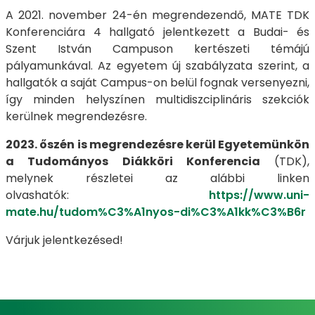
A 2021. november 24-én megrendezendő, MATE TDK
Konferenciára 4 hallgató jelentkezett a Budai- és
Szent István Campuson kertészeti témájú
pályamunkával. Az egyetem új szabályzata szerint, a
hallgatók a saját Campus-on belül fognak versenyezni,
így minden helyszínen multidiszciplináris szekciók
kerülnek megrendezésre.
2023. őszén
is megrendezésre kerül Egyetemünkön
a Tudományos Diákköri Konferencia
(TDK),
melynek részletei az alábbi linken
olvashatók:
https://www.uni-
mate.hu/tudom%C3%A1nyos-di%C3%A1kk%C3%B6r
Várjuk jelentkezésed!