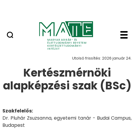
Kutatóközpontok
Ugrás a fő tartalomhoz
Szolgáltatások
Alapképzések - Kerté
Alapképzések
MAGYAR AGRÁR- ÉS
ÉLETTUDOMÁNYI EGYETEM
KERTÉSZETTUDOMÁNYI
INTÉZET
Utolsó frissítés: 2026 január 24.
Kertészmérnöki
alapképzési szak (BSc)
Szakfelelős:
Dr. Pluhár Zsuzsanna, egyetemi tanár - Budai Campus,
Budapest