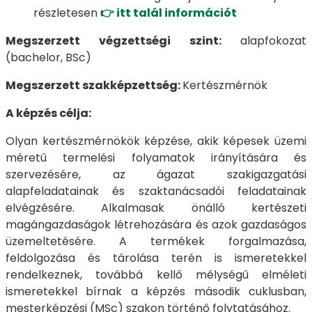
részletesen
👉 itt talál információt
Megszerzett végzettségi szint:
alapfokozat
(bachelor, BSc)
Megszerzett szakképzettség:
Kertészmérnök
A képzés célja:
Olyan kertészmérnökök képzése, akik képesek üzemi
méretű termelési folyamatok irányítására és
szervezésére, az ágazat szakigazgatási
alapfeladatainak és szaktanácsadói feladatainak
elvégzésére. Alkalmasak önálló kertészeti
magángazdaságok létrehozására és azok gazdaságos
üzemeltetésére. A termékek forgalmazása,
feldolgozása és tárolása terén is ismeretekkel
rendelkeznek, továbbá kellő mélységű elméleti
ismeretekkel bírnak a képzés második cuklusban,
mesterképzési (MSc) szakon történő folytatásához.