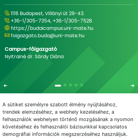
1118 Budapest, Villányi út 29-43.
+36-1/305-7354, +36-1/305-7528
https://budaicampus.uni-mate.hu
foigazgato.buda@uni-mate.hu
Campus-főigazgató
Nyitrainé dr. Sárdy Diána
A sütiket személyre szabott élmény nyújtásához,
trendek elemzéséhez, a webhely kezeléséhez, a
felhasználók webhelyen történő mozgásának a nyomon
E-mail
Telefonkönyv
NEPTUN
E-learning
követéséhez és felhasználói bázisunkkal kapcsolatos
demográfiai információk megszerzéséhez használjuk.
Adatvédelem