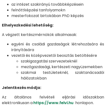
az intézet szakirányú továbbképzésein
felnőttképzési tanfolyamokn
mesterfokozat birtokában PhD képzés
Elhelyezkedési lehetőség:
A végzett kertészmérnökök alkalmasak:
egyéni és családi gazdaságok létrehozására és
irányítására
vezetői és középvezetői beosztás betöltésére
szakigazgatási szervezeteknél
mezőgazdasági, kertészeti nagyüzemekben
szakmai testületeknél, szaktanácsadói
hálózatokban
Jelentkezés módja:
Az általános felvételi eljárási időszakban
elektronikusan a
https://www.felvi.hu
honlapon.