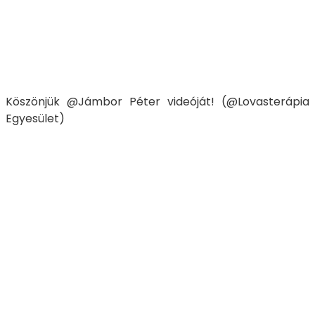
Köszönjük @Jámbor Péter videóját! (@Lovasterápia
Egyesület)